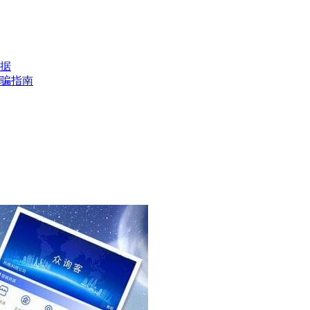
据
骗指南