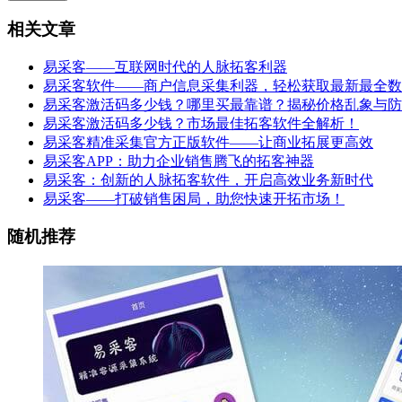
相关文章
易采客——互联网时代的人脉拓客利器
易采客软件——商户信息采集利器，轻松获取最新最全数
易采客激活码多少钱？哪里买最靠谱？揭秘价格乱象与防
易采客激活码多少钱？市场最佳拓客软件全解析！
易采客精准采集官方正版软件——让商业拓展更高效
易采客APP：助力企业销售腾飞的拓客神器
易采客：创新的人脉拓客软件，开启高效业务新时代
易采客——打破销售困局，助您快速开拓市场！
随机推荐