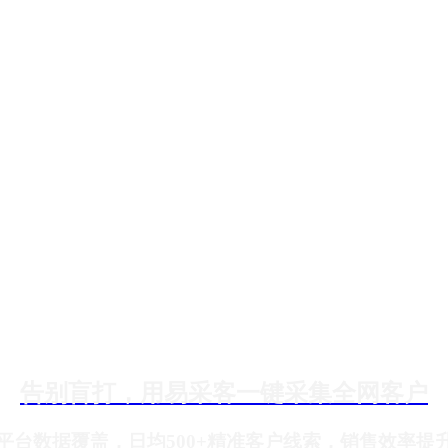
告别盲打，用易采客一键采集全网客户
大平台数据覆盖，日均500+精准客户线索，销售效率提升