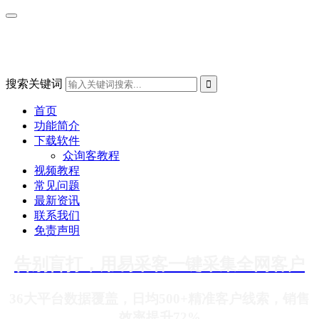
搜索关键词
首页
功能简介
下载软件
众询客教程
视频教程
常见问题
最新资讯
联系我们
免责声明
告别盲打，用易采客一键采集全网客户
36大平台数据覆盖，日均500+精准客户线索，销售
效率提升72%