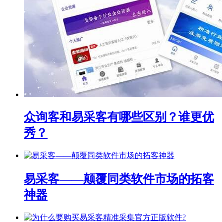
众询客和易采客有哪些区别？谁更优
秀？
易采客——颠覆同类软件市场的拓客
神器