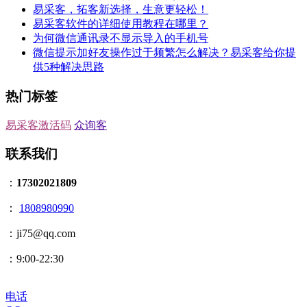
易采客，拓客新选择，生意‮轻更‬松！
易采客软件的详细使用教程在哪里？
为何微信通讯录不显示导入的手机号
微信提示加好友操作过于频繁怎么解决？易采客给你提
供5种解决思路
热门标签
易采客激活码
众询客
联系我们
：
17302021809
：
1808980990
：ji75@qq.com
：9:00-22:30
电话