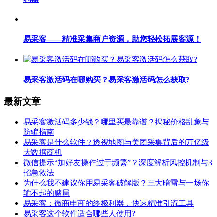
易采客——精准采集商户资源，助您轻松拓展客源！
易采客激活码在哪购买？易采客激活码怎么获取?
最新文章
易采客激活码多少钱？哪里买最靠谱？揭秘价格乱象与
防骗指南
易采客是什么软件？透视地图与美团采集背后的万亿级
大数据商机
微信提示“加好友操作过于频繁”？深度解析风控机制与3
招急救法
为什么我不建议你用易采客破解版？三大暗雷与一场你
输不起的赌局
易采客：微商电商的终极利器，快速精准引流工具
易采客这个软件适合哪些人使用?